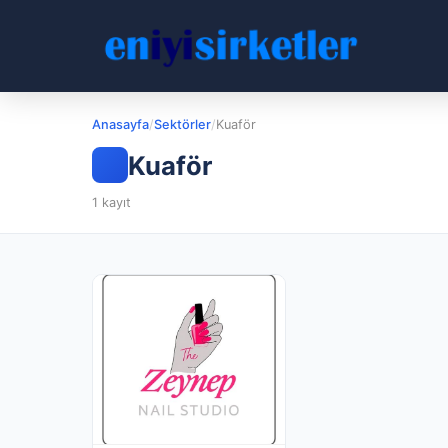
Anasayfa
/
Sektörler
/
Kuaför
Kuaför
1 kayıt