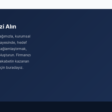
zi Alın
i ağımızla, kurumsal
 sayesinde, hedef
i sağlamlaştırmak,
luşturun. Firmanızı
 rekabetin kazanan
için buradayız.