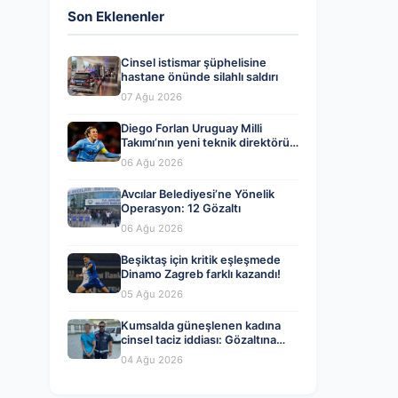
Son Eklenenler
Cinsel istismar şüphelisine
hastane önünde silahlı saldırı
07 Ağu 2026
Diego Forlan Uruguay Milli
Takımı’nın yeni teknik direktörü
oldu
06 Ağu 2026
Avcılar Belediyesi’ne Yönelik
Operasyon: 12 Gözaltı
06 Ağu 2026
Beşiktaş için kritik eşleşmede
Dinamo Zagreb farklı kazandı!
05 Ağu 2026
Kumsalda güneşlenen kadına
cinsel taciz iddiası: Gözaltına
alındı
04 Ağu 2026