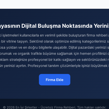
yasının Dijital Buluşma Noktasında Yerini
 işletmeleri kullanıcılarla en verimli şekilde buluşturan firma rehber
 bir vitrine taşıyın. Sektörel olarak optimize edilmiş kategorilerimiz
kısa yoldan ve en doğru bilgilerle ulaşabilir. Dijital pazardaki yeriniz
orumak ve organik trafikle büyüme sağlamak için hemen profilinizi o
 reklam stratejinize profesyonel bir katkı sağlayın ve sektörünüzdeki
n yerinizi ayırtın. Profesyonel tanıtım çözümleriyle işinizi büyütmek 
Firma Ekle
© 2026 En İyi Şirketler - Ücretsiz Firma Rehberi. Tüm hakları saklıdır.