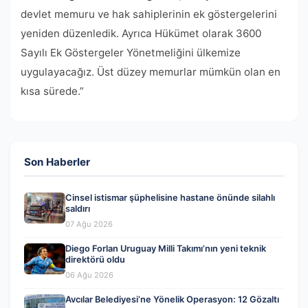
devlet memuru ve hak sahiplerinin ek göstergelerini
yeniden düzenledik. Ayrıca Hükümet olarak 3600
Sayılı Ek Göstergeler Yönetmeliğini ülkemize
uygulayacağız. Üst düzey memurlar mümkün olan en
kısa sürede.”
Son Haberler
Cinsel istismar şüphelisine hastane önünde silahlı
saldırı
07 Ağu 2026
Diego Forlan Uruguay Milli Takımı’nın yeni teknik
direktörü oldu
06 Ağu 2026
Avcılar Belediyesi’ne Yönelik Operasyon: 12 Gözaltı