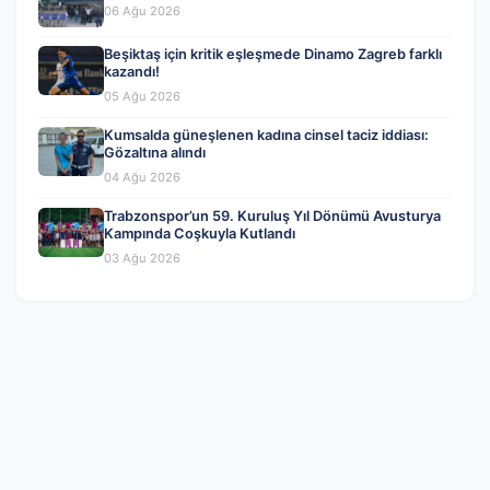
06 Ağu 2026
Beşiktaş için kritik eşleşmede Dinamo Zagreb farklı
kazandı!
05 Ağu 2026
Kumsalda güneşlenen kadına cinsel taciz iddiası:
Gözaltına alındı
04 Ağu 2026
Trabzonspor’un 59. Kuruluş Yıl Dönümü Avusturya
Kampında Coşkuyla Kutlandı
03 Ağu 2026