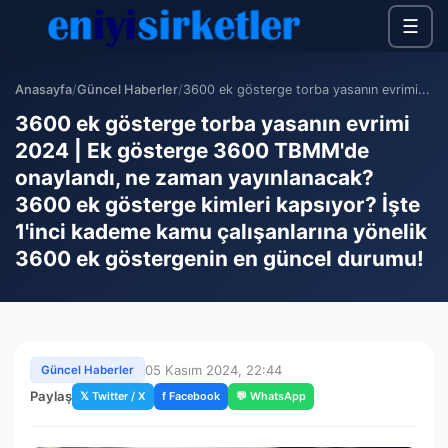
☰
Anasayfa
/
Güncel Haberler
/
3600 ek gösterge torba yasanın evrimi...
3600 ek gösterge torba yasanın evrimi
2024 | Ek gösterge 3600 TBMM'de
onaylandı, ne zaman yayınlanacak?
3600 ek gösterge kimleri kapsıyor? İşte
1'inci kademe kamu çalışanlarına yönelik
3600 ek göstergenin en güncel durumu!
05 Kasım 2024, 22:44
Güncel Haberler
Paylaş
𝕏 Twitter / X
f Facebook
💬 WhatsApp