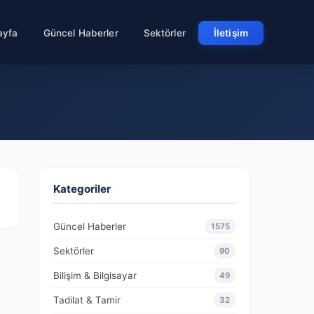
ayfa
Güncel Haberler
Sektörler
İletişim
Kategoriler
Güncel Haberler
1575
Sektörler
90
Bilişim & Bilgisayar
49
Tadilat & Tamir
32