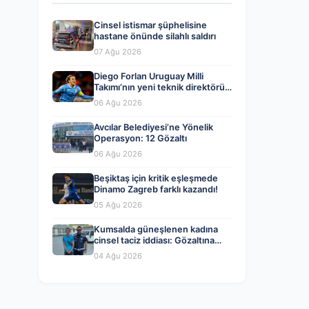
Cinsel istismar şüphelisine
hastane önünde silahlı saldırı
07 Ağu 2026
Diego Forlan Uruguay Milli
Takımı’nın yeni teknik direktörü
oldu
06 Ağu 2026
Avcılar Belediyesi’ne Yönelik
Operasyon: 12 Gözaltı
06 Ağu 2026
Beşiktaş için kritik eşleşmede
Dinamo Zagreb farklı kazandı!
05 Ağu 2026
Kumsalda güneşlenen kadına
cinsel taciz iddiası: Gözaltına
alındı
04 Ağu 2026