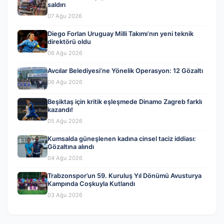
saldırı
07 Ağu 2026
Diego Forlan Uruguay Milli Takımı’nın yeni teknik
direktörü oldu
06 Ağu 2026
Avcılar Belediyesi’ne Yönelik Operasyon: 12 Gözaltı
06 Ağu 2026
Beşiktaş için kritik eşleşmede Dinamo Zagreb farklı
kazandı!
05 Ağu 2026
Kumsalda güneşlenen kadına cinsel taciz iddiası:
Gözaltına alındı
04 Ağu 2026
Trabzonspor’un 59. Kuruluş Yıl Dönümü Avusturya
Kampında Coşkuyla Kutlandı
03 Ağu 2026