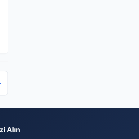
→
zi Alın