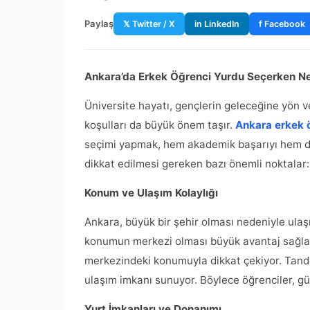
Paylaş
𝕏 Twitter / X
in LinkedIn
f Facebook
Ankara’da Erkek Öğrenci Yurdu Seçerken Nel
Üniversite hayatı, gençlerin geleceğine yön 
koşulları da büyük önem taşır.
Ankara erkek 
seçimi yapmak, hem akademik başarıyı hem de 
dikkat edilmesi gereken bazı önemli noktalar:
Konum ve Ulaşım Kolaylığı
Ankara, büyük bir şehir olması nedeniyle ula
konumun merkezi olması büyük avantaj sağla
merkezindeki konumuyla dikkat çekiyor. Tando
ulaşım imkanı sunuyor. Böylece öğrenciler, gü
Yurt İmkanları ve Donanımı