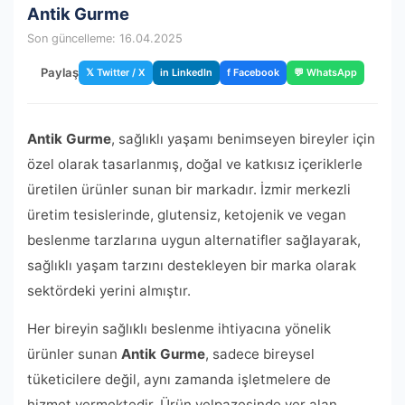
Antik Gurme
Son güncelleme: 16.04.2025
Paylaş
𝕏 Twitter / X
in LinkedIn
f Facebook
💬 WhatsApp
Antik Gurme
, sağlıklı yaşamı benimseyen bireyler için
özel olarak tasarlanmış, doğal ve katkısız içeriklerle
üretilen ürünler sunan bir markadır. İzmir merkezli
üretim tesislerinde, glutensiz, ketojenik ve vegan
beslenme tarzlarına uygun alternatifler sağlayarak,
sağlıklı yaşam tarzını destekleyen bir marka olarak
sektördeki yerini almıştır.
Her bireyin sağlıklı beslenme ihtiyacına yönelik
ürünler sunan
Antik Gurme
, sadece bireysel
tüketicilere değil, aynı zamanda işletmelere de
hizmet vermektedir. Ürün yelpazesinde yer alan