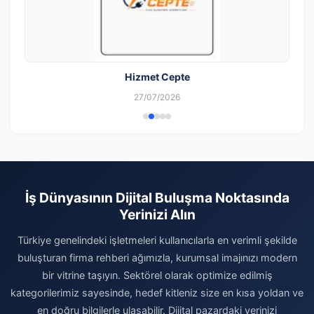
Hizmet Cepte
27/07/2026
İş Dünyasının Dijital Buluşma Noktasında
Yerinizi Alın
Türkiye genelindeki işletmeleri kullanıcılarla en verimli şekilde
buluşturan firma rehberi ağımızla, kurumsal imajınızı modern
bir vitrine taşıyın. Sektörel olarak optimize edilmiş
kategorilerimiz sayesinde, hedef kitleniz size en kısa yoldan ve
en doğru bilgilerle ulaşabilir. Dijital pazardaki yerinizi