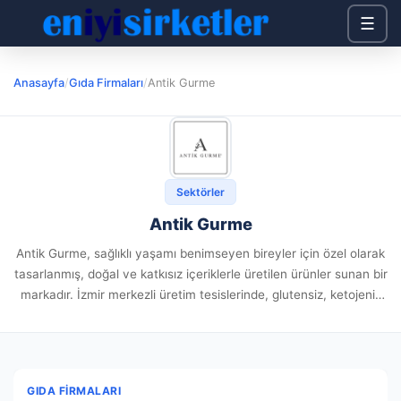
☰
Anasayfa
/
Gıda Firmaları
/
Antik Gurme
Sektörler
Antik Gurme
Antik Gurme, sağlıklı yaşamı benimseyen bireyler için özel olarak
tasarlanmış, doğal ve katkısız içeriklerle üretilen ürünler sunan bir
markadır. İzmir merkezli üretim tesislerinde, glutensiz, ketojenik
ve vegan beslenme tarzlarına uygun alternatifler sağlayarak,
sağlıklı yaşam tarzını...
GIDA FIRMALARI