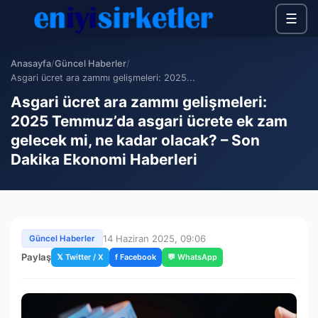
☰
Anasayfa
/
Güncel Haberler
/
Asgari ücret ara zammı gelişmeleri: 2025...
Asgari ücret ara zammı gelişmeleri:
2025 Temmuz’da asgari ücrete ek zam
gelecek mi, ne kadar olacak? – Son
Dakika Ekonomi Haberleri
14 Haziran 2025, 09:06
Güncel Haberler
Paylaş
𝕏 Twitter / X
f Facebook
💬 WhatsApp