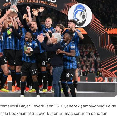
 temsilcisi Bayer Leverkusen'i 3-0 yenerek şampiyonluğu elde
 Ademola Lookman attı. Leverkusen 51 maç sonunda sahadan