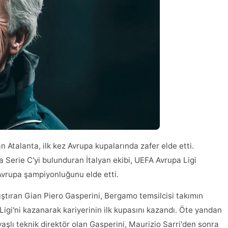
lan Atalanta, ilk kez Avrupa kupalarında zafer elde etti.
ya Serie C'yi bulunduran İtalyan ekibi, UEFA Avrupa Ligi
 Avrupa şampiyonluğunu elde etti.
lıştıran Gian Piero Gasperini, Bergamo temsilcisi takımın
igi'ni kazanarak kariyerinin ilk kupasını kazandı. Öte yandan
aşlı teknik direktör olan Gasperini, Maurizio Sarri'den sonra