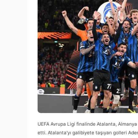
UEFA Avrupa Ligi finalinde Atalanta, Almanya
etti. Atalanta'yı galibiyete taşıyan golleri