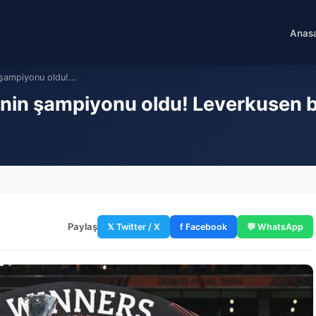
Anas
şampiyonu oldu!...
'nin şampiyonu oldu! Leverkusen bu
Paylaş
𝕏 Twitter / X
f Facebook
💬 WhatsApp