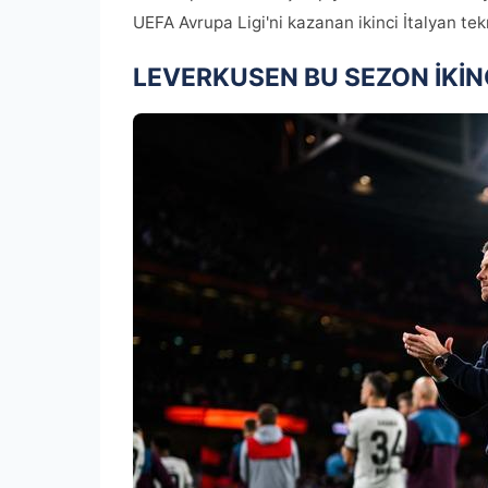
UEFA Avrupa Ligi'ni kazanan ikinci İtalyan tek
LEVERKUSEN BU SEZON İKİN