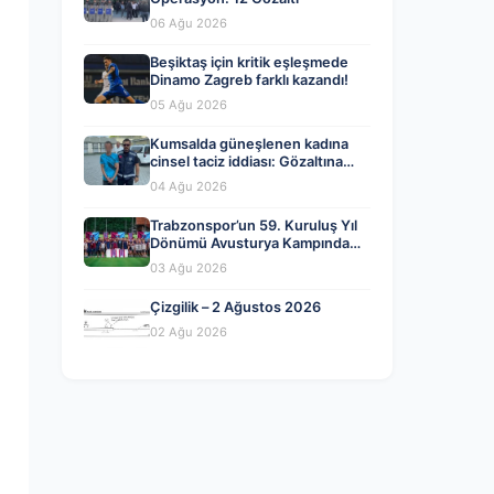
06 Ağu 2026
Beşiktaş için kritik eşleşmede
Dinamo Zagreb farklı kazandı!
05 Ağu 2026
Kumsalda güneşlenen kadına
cinsel taciz iddiası: Gözaltına
alındı
04 Ağu 2026
Trabzonspor’un 59. Kuruluş Yıl
Dönümü Avusturya Kampında
Coşkuyla Kutlandı
03 Ağu 2026
Çizgilik – 2 Ağustos 2026
02 Ağu 2026