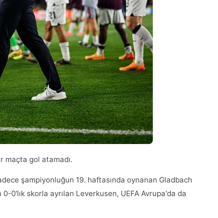
ir maçta gol atamadı.
adece şampiyonluğun 19. haftasında oynanan Gladbach
-0'lık skorla ayrılan Leverkusen, UEFA Avrupa'da da