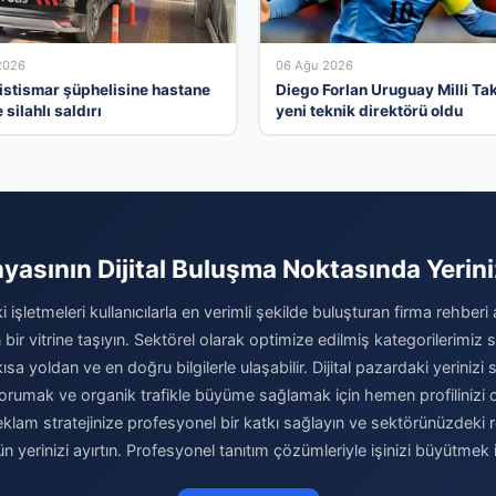
2026
06 Ağu 2026
 istismar şüphelisine hastane
Diego Forlan Uruguay Milli Tak
silahlı saldırı
yeni teknik direktörü oldu
yasının Dijital Buluşma Noktasında Yerini
 işletmeleri kullanıcılarla en verimli şekilde buluşturan firma rehber
 bir vitrine taşıyın. Sektörel olarak optimize edilmiş kategorilerimiz
kısa yoldan ve en doğru bilgilerle ulaşabilir. Dijital pazardaki yeriniz
orumak ve organik trafikle büyüme sağlamak için hemen profilinizi o
 reklam stratejinize profesyonel bir katkı sağlayın ve sektörünüzdeki
n yerinizi ayırtın. Profesyonel tanıtım çözümleriyle işinizi büyütmek 