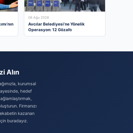
06 Ağu 2026
ımı’nın
Avcılar Belediyesi’ne Yönelik
Operasyon: 12 Gözaltı
zi Alın
i ağımızla, kurumsal
 sayesinde, hedef
i sağlamlaştırmak,
luşturun. Firmanızı
 rekabetin kazanan
için buradayız.