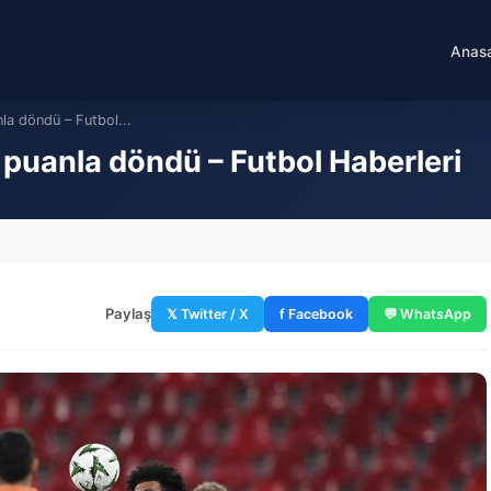
Anas
la döndü – Futbol...
puanla döndü – Futbol Haberleri
Paylaş
𝕏 Twitter / X
f Facebook
💬 WhatsApp