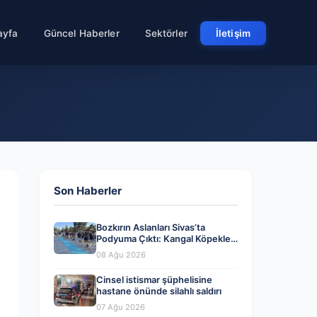
ayfa
Güncel Haberler
Sektörler
İletişim
Son Haberler
Bozkırın Aslanları Sivas’ta
Podyuma Çıktı: Kangal Köpekleri
Güzellik Yarışmasında Yarıştı
08 Ağu 2026
Cinsel istismar şüphelisine
hastane önünde silahlı saldırı
07 Ağu 2026