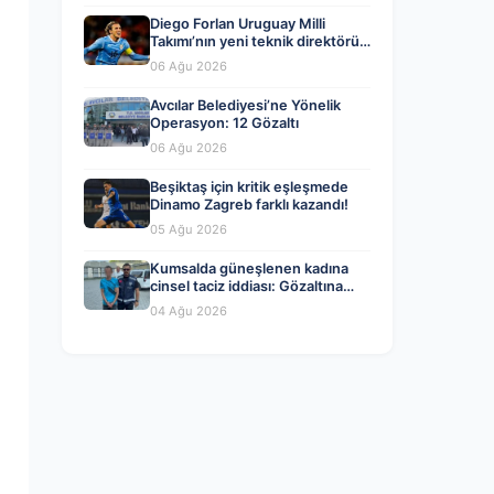
Diego Forlan Uruguay Milli
Takımı’nın yeni teknik direktörü
oldu
06 Ağu 2026
Avcılar Belediyesi’ne Yönelik
Operasyon: 12 Gözaltı
06 Ağu 2026
Beşiktaş için kritik eşleşmede
Dinamo Zagreb farklı kazandı!
05 Ağu 2026
Kumsalda güneşlenen kadına
cinsel taciz iddiası: Gözaltına
alındı
04 Ağu 2026