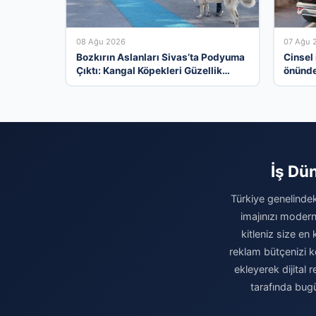
08 Ağu 2026
07 Ağu 
Bozkırın Aslanları Sivas’ta Podyuma
Cinsel
Çıktı: Kangal Köpekleri Güzellik
önünde 
Yarışmasında Yarıştı
İş Dün
Türkiye genelindeki
imajınızı modern
kitleniz size en 
reklam bütçenizi k
ekleyerek dijital
tarafında bugü