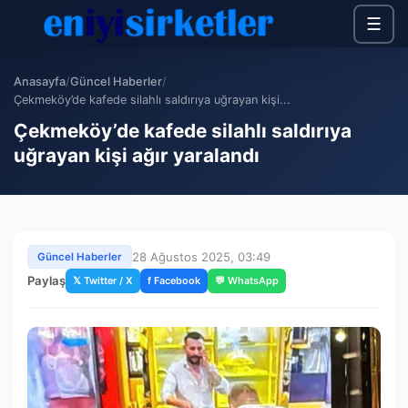
☰
Anasayfa
/
Güncel Haberler
/
Çekmeköy’de kafede silahlı saldırıya uğrayan kişi...
Çekmeköy’de kafede silahlı saldırıya
uğrayan kişi ağır yaralandı
28 Ağustos 2025, 03:49
Güncel Haberler
Paylaş
𝕏 Twitter / X
f Facebook
💬 WhatsApp