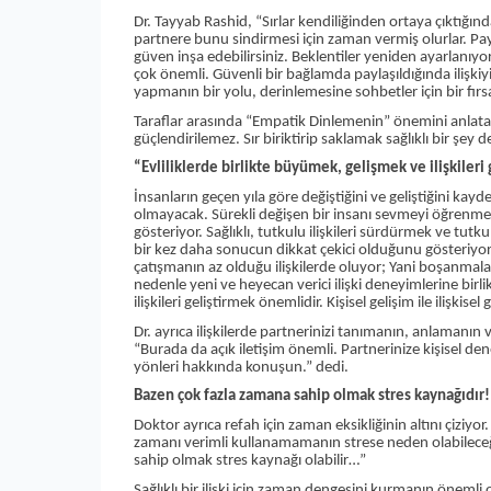
Dr. Tayyab Rashid, “Sırlar kendiliğinden ortaya çıktığında
partnere bunu sindirmesi için zaman vermiş olurlar. Payla
güven inşa edebilirsiniz. Beklentiler yeniden ayarlanıyor. 
çok önemli. Güvenli bir bağlamda paylaşıldığında ilişkiy
yapmanın bir yolu, derinlemesine sohbetler için bir fırs
Taraflar arasında “Empatik Dinlemenin” önemini anlatan D
güçlendirilemez. Sır biriktirip saklamak sağlıklı bir şey d
“Evliliklerde birlikte büyümek, gelişmek ve ilişkileri
İnsanların geçen yıla göre değiştiğini ve geliştiğini ka
olmayacak. Sürekli değişen bir insanı sevmeyi öğrenmeli
gösteriyor. Sağlıklı, tutkulu ilişkileri sürdürmek ve tu
bir kez daha sonucun dikkat çekici olduğunu gösteriyor
çatışmanın az olduğu ilişkilerde oluyor; Yani boşanmaları
nedenle yeni ve heyecan verici ilişki deneyimlerine birli
ilişkileri geliştirmek önemlidir. Kişisel gelişim ile ilişkis
Dr. ayrıca ilişkilerde partnerinizi tanımanın, anlamanı
“Burada da açık iletişim önemli. Partnerinize kişisel den
yönleri hakkında konuşun.” dedi.
Bazen çok fazla zamana sahip olmak stres kaynağıdır!
Doktor ayrıca refah için zaman eksikliğinin altını çiziyo
zamanı verimli kullanamamanın strese neden olabileceği
sahip olmak stres kaynağı olabilir…”
Sağlıklı bir ilişki için zaman dengesini kurmanın önemli 