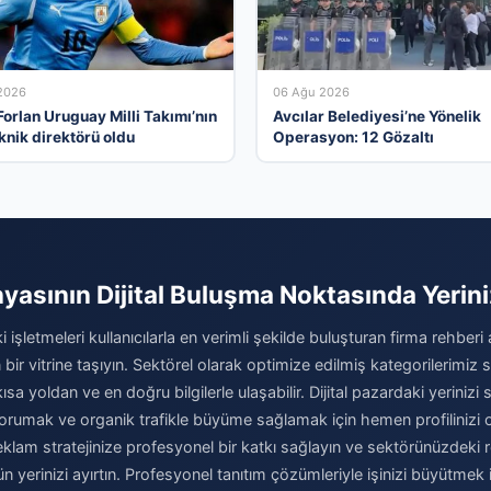
2026
06 Ağu 2026
Forlan Uruguay Milli Takımı’nın
Avcılar Belediyesi’ne Yönelik
knik direktörü oldu
Operasyon: 12 Gözaltı
yasının Dijital Buluşma Noktasında Yerini
 işletmeleri kullanıcılarla en verimli şekilde buluşturan firma rehber
 bir vitrine taşıyın. Sektörel olarak optimize edilmiş kategorilerimiz
kısa yoldan ve en doğru bilgilerle ulaşabilir. Dijital pazardaki yeriniz
orumak ve organik trafikle büyüme sağlamak için hemen profilinizi o
 reklam stratejinize profesyonel bir katkı sağlayın ve sektörünüzdeki
n yerinizi ayırtın. Profesyonel tanıtım çözümleriyle işinizi büyütmek 