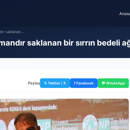
Anas
ır saklanan...
andır saklanan bir sırrın bedeli a
Paylaş
𝕏 Twitter / X
f Facebook
💬 WhatsApp