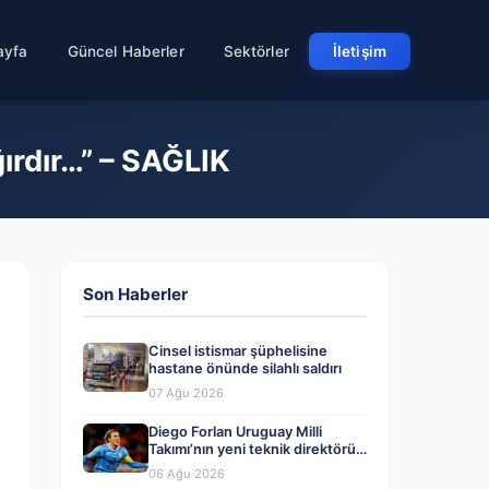
ayfa
Güncel Haberler
Sektörler
İletişim
ğırdır…” – SAĞLIK
Son Haberler
Cinsel istismar şüphelisine
hastane önünde silahlı saldırı
07 Ağu 2026
Diego Forlan Uruguay Milli
Takımı’nın yeni teknik direktörü
oldu
06 Ağu 2026