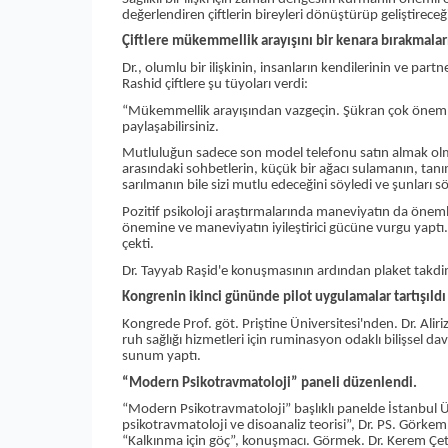
değerlendiren çiftlerin bireyleri dönüştürüp geliştireceğ
Çiftlere mükemmellik arayışını bir kenara bırakmalar
Dr., olumlu bir ilişkinin, insanların kendilerinin ve part
Rashid çiftlere şu tüyoları verdi:
“Mükemmellik arayışından vazgeçin. Şükran çok önemlidi
paylaşabilirsiniz.
Mutluluğun sadece son model telefonu satın almak olma
arasındaki sohbetlerin, küçük bir ağacı sulamanın, ta
sarılmanın bile sizi mutlu edeceğini söyledi ve şunları 
Pozitif psikoloji araştırmalarında maneviyatın da öneml
önemine ve maneviyatın iyileştirici gücüne vurgu yaptı.
çekti.
Dr. Tayyab Raşid'e konuşmasının ardından plaket takdim
Kongrenin ikinci gününde pilot uygulamalar tartışıldı
Kongrede Prof. göt. Priştine Üniversitesi'nden. Dr. Al
ruh sağlığı hizmetleri için ruminasyon odaklı bilişsel da
sunum yaptı.
“Modern Psikotravmatoloji” paneli düzenlendi.
“Modern Psikotravmatoloji” başlıklı panelde İstanbul Ü
psikotravmatoloji ve disoanaliz teorisi”, Dr. PS. Görke
“Kalkınma için göç”, konuşmacı. Görmek. Dr. Kerem Çetin