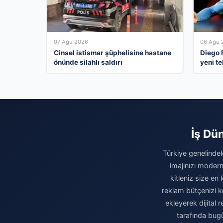
07 Ağu 2026
06 Ağu 
Cinsel istismar şüphelisine hastane
Diego 
önünde silahlı saldırı
yeni te
İş Dün
Türkiye genelindeki
imajınızı modern
kitleniz size en 
reklam bütçenizi k
ekleyerek dijital
tarafında bugü