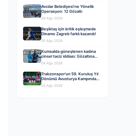
Avcılar Belediyesi’ne Yönelik
Operasyon: 12 Gözaltı
06 Ağu 2026
Beşiktaş için kritik eşleşmede
Dinamo Zagreb farklı kazandı!
05 Ağu 2026
Kumsalda güneşlenen kadına
cinsel taciz iddiası: Gözaltına
alındı
04 Ağu 2026
Trabzonspor’un 59. Kuruluş Yıl
Dönümü Avusturya Kampında
Coşkuyla Kutlandı
03 Ağu 2026