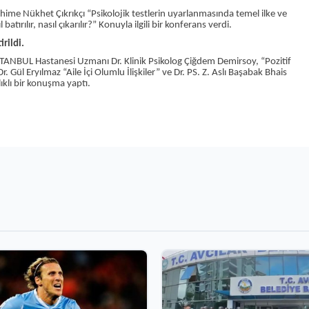
hime Nükhet Çıkrıkçı “Psikolojik testlerin uyarlanmasında temel ilke ve
batırılır, nasıl çıkarılır?” Konuyla ilgili bir konferans verdi.
irildi.
 NPİSTANBUL Hastanesi Uzmanı Dr. Klinik Psikolog Çiğdem Demirsoy, “Pozitif
Dr. Gül Eryılmaz “Aile İçi Olumlu İlişkiler” ve Dr. PS. Z. Aslı Başabak Bhais
lıklı bir konuşma yaptı.