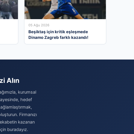
05 Ağu 2026
Beşiktaş için kritik eşleşmede
Dinamo Zagreb farklı kazandı!
zi Alın
i ağımızla, kurumsal
 sayesinde, hedef
i sağlamlaştırmak,
luşturun. Firmanızı
 rekabetin kazanan
için buradayız.