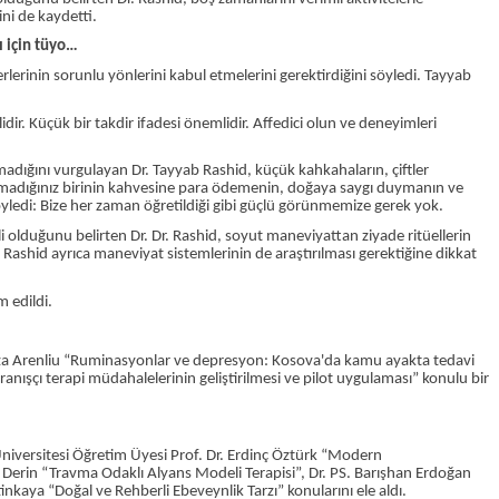
ini de kaydetti.
ı için tüyo…
nerlerinin sorunlu yönlerini kabul etmelerini gerektirdiğini söyledi. Tayyab
r. Küçük bir takdir ifadesi önemlidir. Affedici olun ve deneyimleri
dığını vurgulayan Dr. Tayyab Rashid, küçük kahkahaların, çiftler
nımadığınız birinin kahvesine para ödemenin, doğaya saygı duymanın ve
söyledi: Bize her zaman öğretildiği gibi güçlü görünmemize gerek yok.
i olduğunu belirten Dr. Dr. Rashid, soyut maneviyattan ziyade ritüellerin
 Rashid ayrıca maneviyat sistemlerinin de araştırılması gerektiğine dikkat
 edildi.
iriza Arenliu “Ruminasyonlar ve depresyon: Kosova'da kamu ayakta tedavi
vranışçı terapi müdahalelerinin geliştirilmesi ve pilot uygulaması” konulu bir
niversitesi Öğretim Üyesi Prof. Dr. Erdinç Öztürk “Modern
m Derin “Travma Odaklı Alyans Modeli Terapisi”, Dr. PS. Barışhan Erdoğan
kaya “Doğal ve Rehberli Ebeveynlik Tarzı” konularını ele aldı.