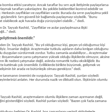
 bomba etkisi yaratıyor. Ancak taraflar bu sırrı açık iletişimle paylaşırlarsa
şmak tarafları yakınlaştırır. Bu şekilde beklentileri kontrol edebilir ve
Herkesin zayıflıkları ve zayıflıkları vardır. Burada da sırrın paylaşılma şekli
i güçlendirir. Sırrı güvenli bir bağlamda paylaşmayı söyledik. “Bunu
at olabilecek açık havada doğa yürüyüşleri olabilir…” dedi.
r. Tayyab Rashid, “Zayıflıklar ve acılar paylaşılmazsa ilişki
eğil…” dedi.
 geliştirmek önemlidir.”
ydeden Dr. Tayyab Rashid, “Bu yıl olduğumuz kişi, geçen yıl olduğumuz kişi
yiz. İnsanlar değişir. Araştırmalar tutkulu aşkların daha kırılgan olduğunu
tkulu duyguları sürdürmek zordur. Tutku zamanla azalabiliyor… Araştırmalar
: Boşanmaların yarısı çatışmanın yüksek olduğu ilişkilerde olmuyor, aksine
n ilk nedeni çatışmalar değil, aslında romantik tutku eksikliğidir. Bu
kte katılmak çok önemlidir. Evliliklerde birlikte büyümek, gelişmek ve
el gelişimin bir arada ve bütünleşik olması gerekiyor.” dedi.
n ve tanımanın önemini de vurguluyor. Tayyab Rashid, şunları söyledi:
eyimlerinizi anlatın. Her durumda nazik ve dikkatli olun. İlişkinizin olumlu
r. Tayyab Rashid, araştırmaların olumlu ilişkilere zaman ayırmanın değil,
ni gösterdiğini söyledi. Rashid şunları söyledi: “Bazen çok fazla zamana
olduğunu belirten Dr. Rashid, boş zamanlarını verimli aktivitelerle