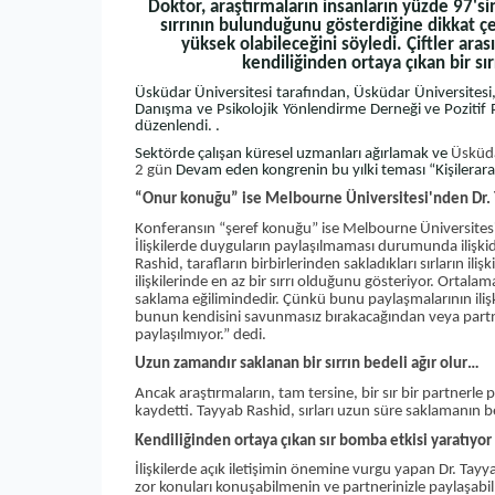
Doktor, araştırmaların insanların yüzde 97'sin
sırrının bulunduğunu gösterdiğine dikkat çe
yüksek olabileceğini söyledi. Çiftler ara
kendiliğinden ortaya çıkan bir sı
Üsküdar Üniversitesi tarafından, Üsküdar Üniversitesi
Danışma ve Psikolojik Yönlendirme Derneği ve Pozitif Psik
düzenlendi. .
Sektörde çalışan küresel uzmanları ağırlamak ve
Üsküda
2 gün
Devam eden kongrenin bu yılki teması “Kişilerarası İ
“Onur konuğu” ise Melbourne Üniversitesi'nden Dr. T
Konferansın “şeref konuğu” ise Melbourne Üniversitesi'
İlişkilerde duyguların paylaşılmaması durumunda ilişkide
Rashid, tarafların birbirlerinden sakladıkları sırların ili
ilişkilerinde en az bir sırrı olduğunu gösteriyor. Ortalama 
saklama eğilimindedir. Çünkü bunu paylaşmalarının ilişki
bunun kendisini savunmasız bırakacağından veya partner
paylaşılmıyor.” dedi.
Uzun zamandır saklanan bir sırrın bedeli ağır olur…
Ancak araştırmaların, tam tersine, bir sır bir partnerl
kaydetti. Tayyab Rashid, sırları uzun süre saklamanın be
Kendiliğinden ortaya çıkan sır bomba etkisi yaratıyor
İlişkilerde açık iletişimin önemine vurgu yapan Dr. Ta
zor konuları konuşabilmenin ve partnerinizle paylaşabil