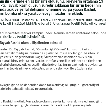
in ilişkilerinde en az bir sırrı olduğunu, bireylerin ortalama 13
kti. Tayyab Rashid, uzun süredir saklanan bir sırrın bedelinin
sında açık ve şeffaf iletişimin önemine vurgu yapan Rashid,
rrın bomba etkisi yaratabileceğini sözlerine ekledi.
, NPİSTANBUL Hastanesi, NP Etiler & Feneryolu Tıp Merkezi, Türk Psikolojik
oloji Enstitüsü işbirliğiyle bu yıl 6. Uluslararası Pozitif Psikoloji Kongresi
r Üniversitesi merkez kampüsündeki Nermin Tarhan konferans salonunda
lişkilerde Pozitif Psikoloji” idi.
ayyab Rashid olumlu ilişkilerden bahsetti
nden Dr. Tayyab Rashid, “Olumlu İlişki Yönleri” konusunu tartıştı.
n haz alınmadığını, bunun da ilişkileri olumsuz etkilediğini belirten Dr.
şkiye etkisini değerlendirdi. Raşit; “Araştırmalar insanların %97’sinin
olarak bireylerin 13 sırrı vardır. Taraflar genellikle sırlarını birbirlerinden
lerini olumsuz etkileyeceğini düşünüyorlar. Sırrını partneriyle paylaşırsa
inin tepkisinin yıkıcı olacağından endişeleniyor. Bu yüzden sırlar
e paylaşıldığında beklenenden daha fazla anlayış oluştuğunu gösterdiğini
delinin daha ağır olacağını vurguladı.
yyab Rashid, mutluluğun sadece olumlu şeyler konuşarak inşa edilmediğini,
menin iletişimi güçlendirmede önemli bir etkisi olduğunu söyledi.