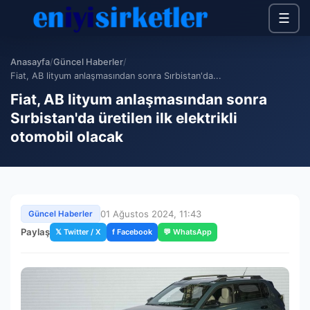
☰
Anasayfa
/
Güncel Haberler
/
Fiat, AB lityum anlaşmasından sonra Sırbistan'da...
Fiat, AB lityum anlaşmasından sonra
Sırbistan'da üretilen ilk elektrikli
otomobil olacak
01 Ağustos 2024, 11:43
Güncel Haberler
Paylaş
𝕏 Twitter / X
f Facebook
💬 WhatsApp