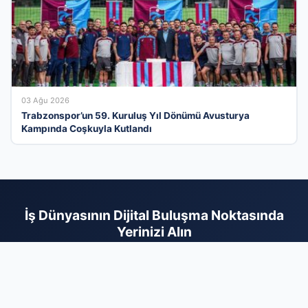
03 Ağu 2026
Trabzonspor’un 59. Kuruluş Yıl Dönümü Avusturya
Kampında Coşkuyla Kutlandı
İş Dünyasının Dijital Buluşma Noktasında
Yerinizi Alın
Türkiye genelindeki işletmeleri kullanıcılarla en verimli şekilde
buluşturan firma rehberi ağımızla, kurumsal imajınızı modern
bir vitrine taşıyın. Sektörel olarak optimize edilmiş