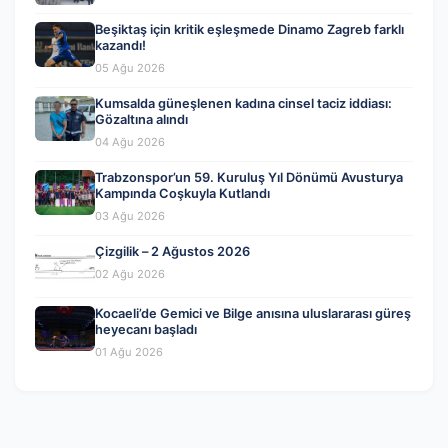
Beşiktaş için kritik eşleşmede Dinamo Zagreb farklı
kazandı!
05 Ağu 2026
Kumsalda güneşlenen kadına cinsel taciz iddiası:
Gözaltına alındı
04 Ağu 2026
Trabzonspor’un 59. Kuruluş Yıl Dönümü Avusturya
Kampında Coşkuyla Kutlandı
03 Ağu 2026
Çizgilik – 2 Ağustos 2026
02 Ağu 2026
Kocaeli’de Gemici ve Bilge anısına uluslararası güreş
heyecanı başladı
01 Ağu 2026