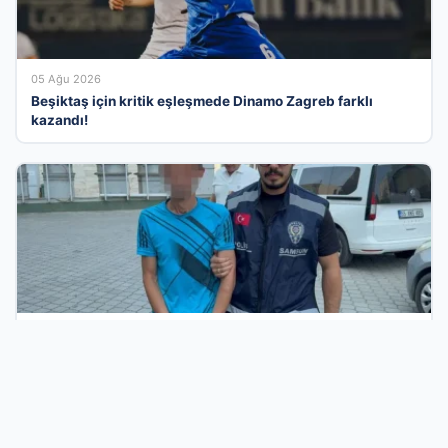
05 Ağu 2026
Beşiktaş için kritik eşleşmede Dinamo Zagreb farklı
kazandı!
04 Ağu 2026
Kumsalda güneşlenen kadına cinsel taciz iddiası:
Gözaltına alındı