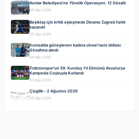
Avcılar Belediyesi’ne Yönelik Operasyon: 12 Gözaltı
06 Ağu 2026
Beşiktaş için kritik eşleşmede Dinamo Zagreb farklı
kazandı!
05 Ağu 2026
Kumsalda güneşlenen kadına cinsel taciz iddiası:
Gözaltına alındı
04 Ağu 2026
Trabzonspor’un 59. Kuruluş Yıl Dönümü Avusturya
Kampında Coşkuyla Kutlandı
03 Ağu 2026
Çizgilik – 2 Ağustos 2026
02 Ağu 2026