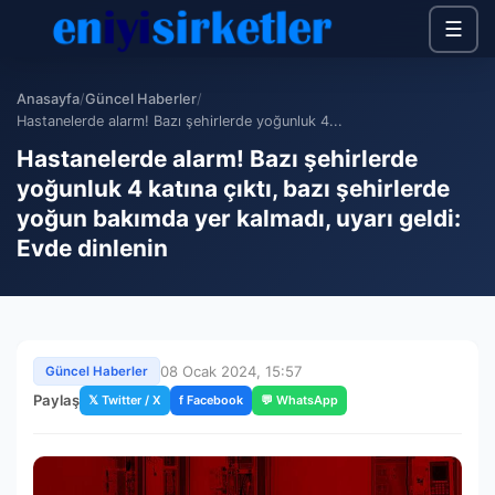
☰
Anasayfa
/
Güncel Haberler
/
Hastanelerde alarm! Bazı şehirlerde yoğunluk 4...
Hastanelerde alarm! Bazı şehirlerde
yoğunluk 4 katına çıktı, bazı şehirlerde
yoğun bakımda yer kalmadı, uyarı geldi:
Evde dinlenin
08 Ocak 2024, 15:57
Güncel Haberler
Paylaş
𝕏 Twitter / X
f Facebook
💬 WhatsApp