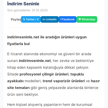
İndirim Seninle
Son güncelleme: 31.10.2025
Paylaş
𝕏 Twitter / X
in LinkedIn
f Facebook
💬 WhatsApp
indirimseninle.net ile aradığın ürünleri uygun
fiyatlarla bul
E-ticaret alanında ekonomiyi ve güveni bir arada
sunan
indirimseninle.net
, her zevke ve beklentiye
hitap eden kapsamlı kataloğuyla dikkat çekiyor.
Sitede
profesyonel çilingir ürünleri
,
topuklu
ayakkabı
modelleri,
trend vaporizör ürünleri
ve
hazır
site temaları
gibi geniş yelpazede alanlarda binlerce
ürün seni bekliyor.
Hem kişisel alışveriş yapanların hem de kurumsal