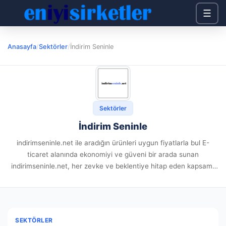
☰
Anasayfa
/
Sektörler
/
İndirim Seninle
Sektörler
İndirim Seninle
indirimseninle.net ile aradığın ürünleri uygun fiyatlarla bul E-
ticaret alanında ekonomiyi ve güveni bir arada sunan
indirimseninle.net, her zevke ve beklentiye hitap eden kapsamlı
kataloğuyla dikkat çekiyor.Sitede profesyonel çilingir ürünleri,
topuklu ayakkabı modelleri, trend vaporizör ürünleri...
SEKTÖRLER