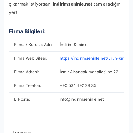
çıkarmak istiyorsan,
indirimseninle.net
tam aradığın
yer!
Firma Bilgileri:
Firma / Kuruluş Adı :
İndirim Seninle
Firma Web Sitesi:
https://indirimseninle.net/urun-kategor
Firma Adresi:
İzmir Alsancak mahallesi no 22
Firma Telefon:
+90 531 492 29 35
E-Posta:
info@indirimseninle.net
Lokasyon: