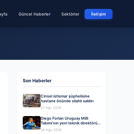
ayfa
Güncel Haberler
Sektörler
İletişim
Son Haberler
Cinsel istismar şüphelisine
hastane önünde silahlı saldırı
07 Ağu 2026
Diego Forlan Uruguay Milli
Takımı’nın yeni teknik direktörü
oldu
06 Ağu 2026