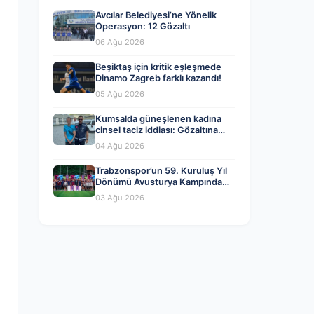
Avcılar Belediyesi’ne Yönelik
Operasyon: 12 Gözaltı
06 Ağu 2026
Beşiktaş için kritik eşleşmede
Dinamo Zagreb farklı kazandı!
05 Ağu 2026
Kumsalda güneşlenen kadına
cinsel taciz iddiası: Gözaltına
alındı
04 Ağu 2026
Trabzonspor’un 59. Kuruluş Yıl
Dönümü Avusturya Kampında
Coşkuyla Kutlandı
03 Ağu 2026