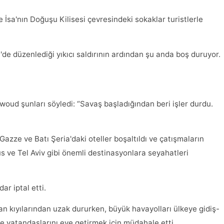
 İsa'nın Doğuşu Kilisesi çevresindeki sokaklar turistlerle
il'de düzenlediği yıkıcı saldırının ardından şu anda boş duruyor.
awoud şunları söyledi: “Savaş başladığından beri işler durdu.
an Gazze ve Batı Şeria'daki oteller boşaltıldı ve çatışmaların
s ve Tel Aviv gibi önemli destinasyonlara seyahatleri
ar iptal etti.
lan kıyılarından uzak dururken, büyük havayolları ülkeye gidiş-
de vatandaşlarını eve getirmek için müdahale etti.