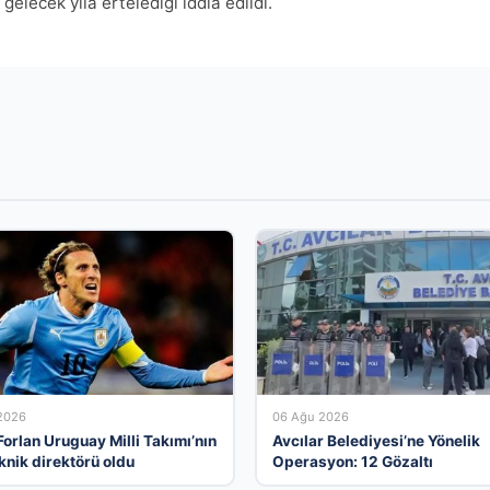
gelecek yıla ertelediği iddia edildi.
2026
06 Ağu 2026
Forlan Uruguay Milli Takımı’nın
Avcılar Belediyesi’ne Yönelik
knik direktörü oldu
Operasyon: 12 Gözaltı