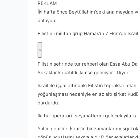
REKLAM
İki hafta önce Beytüllahim'deki ana meydan ve
doluydu.
Filistinli militan grup Hamas'ın 7 Ekim'de İsra
Filistin şehrinde tur rehberi olan Essa Abu D
Sokaklar kapatıldı, kimse gelmiyor.” Diyor.
İsrail ile işgal altındaki Filistin toprakları ol
yoğunlaşması nedeniyle en az altı şirket Kudü
durdurdu.
İki tur operatörü seyahatlerini gelecek yıla kad
Yolcu gemileri İsrail'in bir zamanlar meşgul o
dönüş uçuşlarını askıya aldı; Diğer eyaletler 