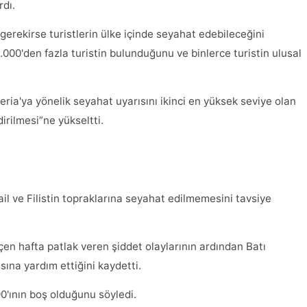
dı.
erekirse turistlerin ülke içinde seyahat edebileceğini
0.000'den fazla turistin bulunduğunu ve binlerce turistin ulusal
ria'ya yönelik seyahat uyarısını ikinci en yüksek seviye olan
irilmesi”ne yükseltti.
rail ve Filistin topraklarına seyahat edilmemesini tavsiye
eçen hafta patlak veren şiddet olaylarının ardından Batı
sına yardım ettiğini kaydetti.
90'ının boş olduğunu söyledi.