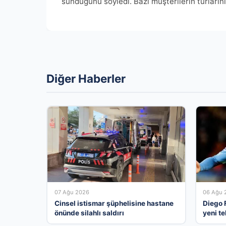
sunduğunu söyledi. Bazı müşterilerin turlarını 
Diğer Haberler
07 Ağu 2026
06 Ağu 
Cinsel istismar şüphelisine hastane
Diego 
önünde silahlı saldırı
yeni te