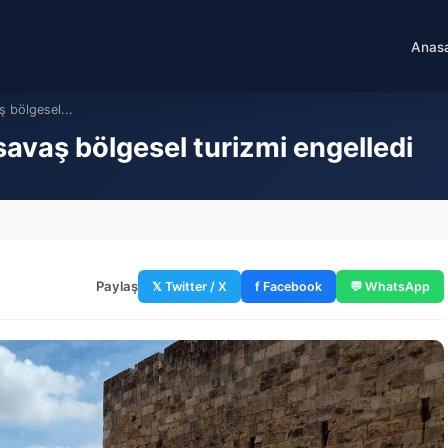
Anas
ş bölgesel...
 savaş bölgesel turizmi engelledi
Paylaş
𝕏 Twitter / X
f Facebook
💬 WhatsApp