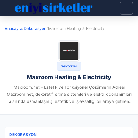
☰
Anasayfa
/
Dekorasyon
/
Maxroom Heating & Electricity
Sektörler
Maxroom Heating & Electricity
Maxroom.net - Estetik ve Fonksiyonel Çözümlerin Adresi
Maxroom.net, dekoratif ısıtma sistemleri ve elektrik donanımları
alanında uzmanlaşmış, estetik ve işlevselliği bir araya getiren
ürünleriyle mekanlara değer katan bir platformdur. İtalyan ve
İspanyol üreticilerle başlayan yolculuğu, bugün...
DEKORASYON