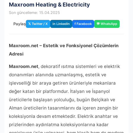
Maxroom Heating & Electricity
Son güncelleme: 15.04.2025
Paylaş
𝕏 Twitter / X
in LinkedIn
f Facebook
💬 WhatsApp
Maxroom.net – Estetik ve Fonksiyonel Çözümlerin
Adresi
Maxroom.net
, dekoratif ısıtma sistemleri ve elektrik
donanımları alanında uzmanlaşmış, estetik ve
işlevselliği bir araya getiren ürünleriyle mekanlara
değer katan bir platformdur. İtalyan ve İspanyol
üreticilerle başlayan yolculuğu, bugün Belçikalı ve
Alman üreticilerin tasarımlarını da içeren zengin bir
koleksiyonla devam etmektedir. Elektrik anahtar ve
prizlerinden aydınlatma koleksiyonlarına kadar
genişleyen ürün yelpazesi, hem klasik hem de modern