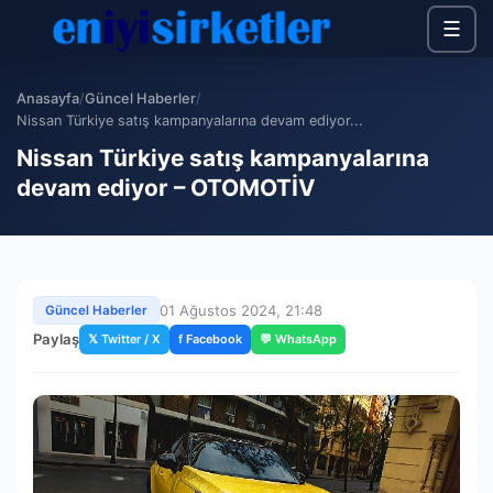
☰
Anasayfa
/
Güncel Haberler
/
Nissan Türkiye satış kampanyalarına devam ediyor...
Nissan Türkiye satış kampanyalarına
devam ediyor – OTOMOTİV
01 Ağustos 2024, 21:48
Güncel Haberler
Paylaş
𝕏 Twitter / X
f Facebook
💬 WhatsApp