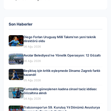
Son Haberler
Diego Forlan Uruguay Milli Takımı’nın yeni teknik
direktörü oldu
06 Ağu 2026
Avcılar Belediyesi’ne Yönelik Operasyon: 12 Gözaltı
06 Ağu 2026
Beşiktaş için kritik eşleşmede Dinamo Zagreb farklı
kazandı!
05 Ağu 2026
Kumsalda güneşlenen kadına cinsel taciz iddiası:
Gözaltına alındı
04 Ağu 2026
Trabzonspor’un 59. Kuruluş Yıl Dönümü Avusturya