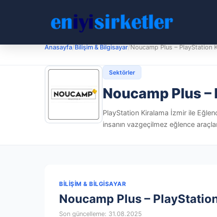
Anasayfa
/
Bilişim & Bilgisayar
/
Noucamp Plus – PlayStation 
Sektörler
Noucamp Plus – 
PlayStation Kiralama İzmir ile Eğlen
insanın vazgeçilmez eğlence araçlar
BILIŞIM & BILGISAYAR
Noucamp Plus – PlayStatio
Son güncelleme: 31.08.2025