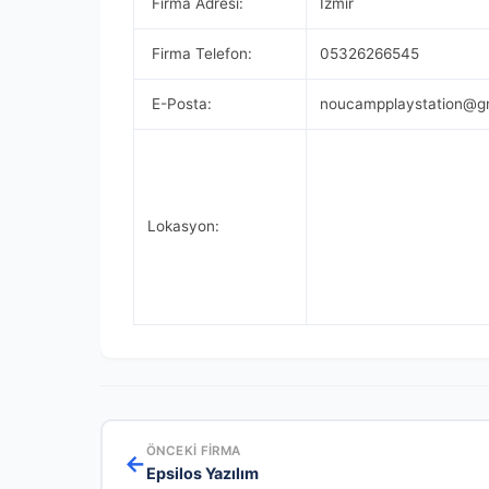
Firma Adresi:
İzmir
Firma Telefon:
05326266545
E-Posta:
noucampplaystation@g
Lokasyon:
ÖNCEKI FIRMA
←
Epsilos Yazılım