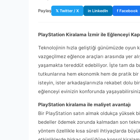
Paylaş
𝕏 Twitter / X
in LinkedIn
f Facebook
PlayStation Kiralama İzmir ile Eğlenceyi Kap
Teknolojinin hızla geliştiği günümüzde oyun k
vazgeçilmez eğlence araçları arasında yer alıy
yaşamakta tereddüt edebiliyor. İşte tam da 
tutkunlarına hem ekonomik hem de pratik bir ç
isteyin, ister arkadaşlarınızla rekabet dolu 
eğlenceyi evinizin konforunda yaşayabilirsiniz
PlayStation kiralama ile maliyet avantajı
Bir PlayStation satın almak oldukça yüksek b
bedeller ödemek zorunda kalmadan son teknolo
yöntem özellikle kısa süreli ihtiyaçlarda büyü
etkinliklerde birkaç günlüğüne konsol kirala