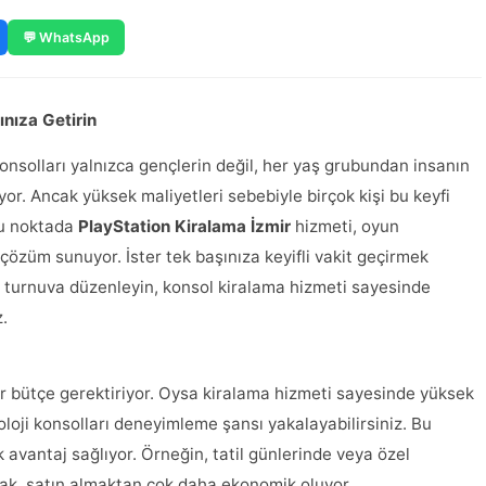
💬 WhatsApp
ınıza Getirin
onsolları yalnızca gençlerin değil, her yaş grubundan insanın
or. Ancak yüksek maliyetleri sebebiyle birçok kişi bu keyfi
bu noktada
PlayStation Kiralama İzmir
hizmeti, oyun
özüm sunuyor. İster tek başınıza keyifli vakit geçirmek
bir turnuva düzenleyin, konsol kiralama hizmeti sayesinde
.
ir bütçe gerektiriyor. Oysa kiralama hizmeti sayesinde yüksek
ji konsolları deneyimleme şansı yakalayabilirsiniz. Bu
k avantaj sağlıyor. Örneğin, tatil günlerinde veya özel
mak, satın almaktan çok daha ekonomik oluyor.