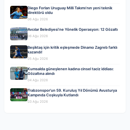
Diego Forlan Uruguay Milli Takımı’nın yeni teknik
direktörü oldu
06 Ağu 2026
Avcılar Belediyesi’ne Yönelik Operasyon: 12 Gözaltı
06 Ağu 2026
Beşiktaş için kritik eşleşmede Dinamo Zagreb farklı
kazandı!
05 Ağu 2026
Kumsalda güneşlenen kadına cinsel taciz iddiası:
Gözaltına alındı
04 Ağu 2026
Trabzonspor’un 59. Kuruluş Yıl Dönümü Avusturya
Kampında Coşkuyla Kutlandı
03 Ağu 2026