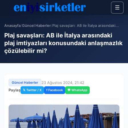
☰
Anasayfa
/
Güncel Haberler
/
Plaj savaşları: AB ile İtalya arasındaki...
Plaj savaşları: AB ile İtalya arasındaki
plaj imtiyazları konusundaki anlaşmazlık
çözülebilir mi?
23 Ağustos 2024, 21:42
Güncel Haberler
Paylaş
𝕏 Twitter / X
f Facebook
💬 WhatsApp