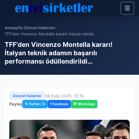
☰
Anasayfa
/
Güncel Haberler
/
TFF’den Vincenzo Montella kararı! İtalyan teknik...
TFF’den Vincenzo Montella kararı!
İtalyan teknik adamın başarılı
performansı ödüllendirildi…
06 Eylül 2025, 12:15
Güncel Haberler
Paylaş
𝕏 Twitter / X
f Facebook
💬 WhatsApp