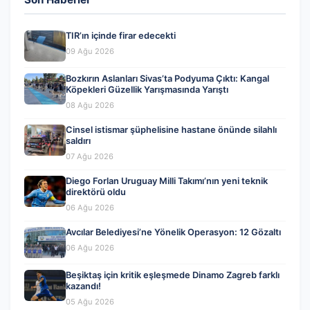
TIR’ın içinde firar edecekti
09 Ağu 2026
Bozkırın Aslanları Sivas’ta Podyuma Çıktı: Kangal
Köpekleri Güzellik Yarışmasında Yarıştı
08 Ağu 2026
Cinsel istismar şüphelisine hastane önünde silahlı
saldırı
07 Ağu 2026
Diego Forlan Uruguay Milli Takımı’nın yeni teknik
direktörü oldu
06 Ağu 2026
Avcılar Belediyesi’ne Yönelik Operasyon: 12 Gözaltı
06 Ağu 2026
Beşiktaş için kritik eşleşmede Dinamo Zagreb farklı
kazandı!
05 Ağu 2026