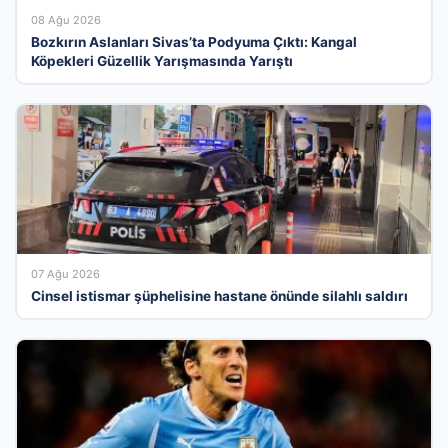
08 Ağu 2026
Bozkırın Aslanları Sivas’ta Podyuma Çıktı: Kangal
Köpekleri Güzellik Yarışmasında Yarıştı
07 Ağu 2026
Cinsel istismar şüphelisine hastane önünde silahlı saldırı