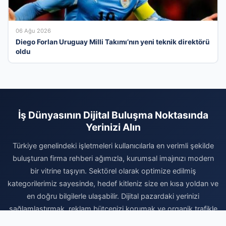
06 Ağu 2026
Diego Forlan Uruguay Milli Takımı’nın yeni teknik direktörü
oldu
İş Dünyasının Dijital Buluşma Noktasında
Yerinizi Alın
Türkiye genelindeki işletmeleri kullanıcılarla en verimli şekilde
buluşturan firma rehberi ağımızla, kurumsal imajınızı modern
bir vitrine taşıyın. Sektörel olarak optimize edilmiş
kategorilerimiz sayesinde, hedef kitleniz size en kısa yoldan ve
en doğru bilgilerle ulaşabilir. Dijital pazardaki yerinizi
sağlamlaştırmak, reklam bütçenizi korumak ve organik trafikle
büyüme sağlamak için hemen profilinizi oluşturun. Firmanızı