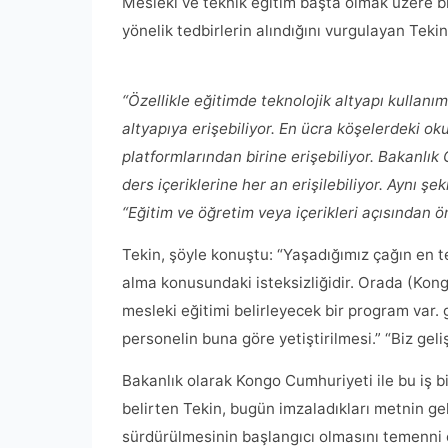
Mesleki ve teknik eğitim başta olmak üzere bi
yönelik tedbirlerin alındığını vurgulayan Tekin
“Özellikle eğitimde teknolojik altyapı kullan
altyapıya erişebiliyor. En ücra köşelerdeki o
platformlarından birine erişebiliyor. Bakanlı
ders içeriklerine her an erişilebiliyor. Aynı ş
“Eğitim ve öğretim veya içerikleri açısından ö
Tekin, şöyle konuştu: “Yaşadığımız çağın en t
alma konusundaki isteksizliğidir. Orada (Kong
mesleki eğitimi belirleyecek bir program var. ge
personelin buna göre yetiştirilmesi.” “Biz geliş
Bakanlık olarak Kongo Cumhuriyeti ile bu iş bir
belirten Tekin, bugün imzaladıkları metnin gelec
sürdürülmesinin başlangıcı olmasını temenni ett