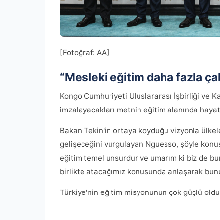
[Fotoğraf: AA]
“Mesleki eğitim daha fazla ça
Kongo Cumhuriyeti Uluslararası İşbirliği ve 
imzalayacakları metnin eğitim alanında hayata
Bakan Tekin'in ortaya koyduğu vizyonla ülkeler
gelişeceğini vurgulayan Nguesso, şöyle konuştu
eğitim temel unsurdur ve umarım ki biz de bun
birlikte atacağımız konusunda anlaşarak bunu 
Türkiye'nin eğitim misyonunun çok güçlü old