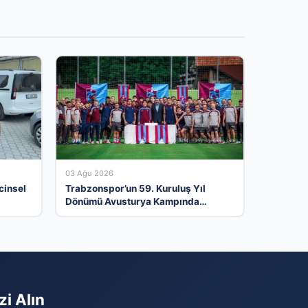
03 Ağu 2026
cinsel
Trabzonspor’un 59. Kuruluş Yıl
Dönümü Avusturya Kampında
Coşkuyla Kutlandı
zi Alın