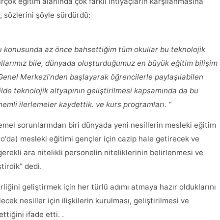
rçok eğitim alanında çok farklı ihtiyaçların karşılanmasına
, sözlerini şöyle sürdürdü:
ımı konusunda az önce bahsettiğim tüm okullar bu teknolojik
kullarımız bile, dünyada oluşturduğumuz en büyük eğitim bilişim
k Genel Merkezi'nden başlayarak öğrencilerle paylaşılabilen
ekilde teknolojik altyapının geliştirilmesi kapsamında da bu
nemli ilerlemeler kaydettik. ve kurs programları. “
emel sorunlarından biri dünyada yeni nesillerin mesleki eğitim
o'da) mesleki eğitimi gençler için cazip hale getirecek ve
rekli ara nitelikli personelin niteliklerinin belirlenmesi ve
tirdik” dedi.
liğini geliştirmek için her türlü adımı atmaya hazır olduklarını
ek nesiller için ilişkilerin kurulması, geliştirilmesi ve
iğini ifade etti. .