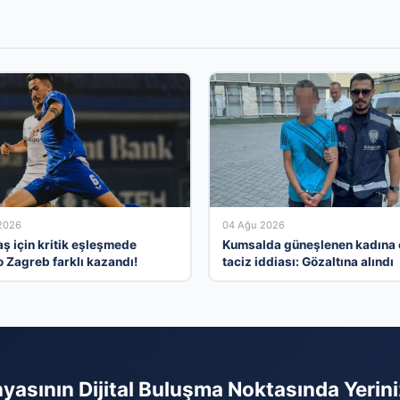
2026
04 Ağu 2026
aş için kritik eşleşmede
Kumsalda güneşlenen kadına 
 Zagreb farklı kazandı!
taciz iddiası: Gözaltına alındı
yasının Dijital Buluşma Noktasında Yerini