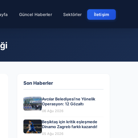
ayfa
Güncel Haberler
Sektörler
İletişim
ği
Son Haberler
Avcılar Belediyesi’ne Yönelik
Operasyon: 12 Gözaltı
06 Ağu 2026
Beşiktaş için kritik eşleşmede
Dinamo Zagreb farklı kazandı!
05 Ağu 2026