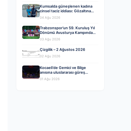
Kumsalda güneşlenen kadına
cinsel taciz iddiası: Gözaltına
alındı
04 Ağu 2026
Trabzonspor’un 59. Kuruluş Yıl
Dönümü Avusturya Kampında
Coşkuyla Kutlandı
03 Ağu 2026
Çizgilik – 2 Ağustos 2026
02 Ağu 2026
Kocaeli’de Gemici ve Bilge
anısına uluslararası güreş
heyecanı başladı
01 Ağu 2026