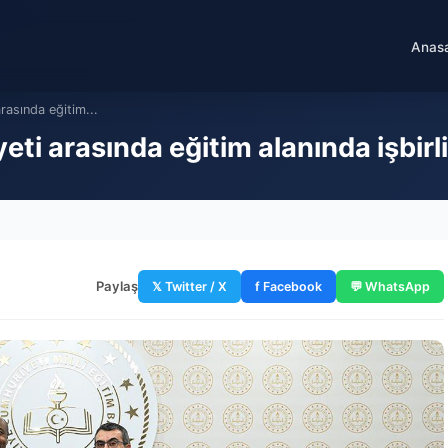
Anas
rasında eğitim...
ti arasında eğitim alanında işbirli
Paylaş
𝕏 Twitter / X
f Facebook
💬 WhatsApp