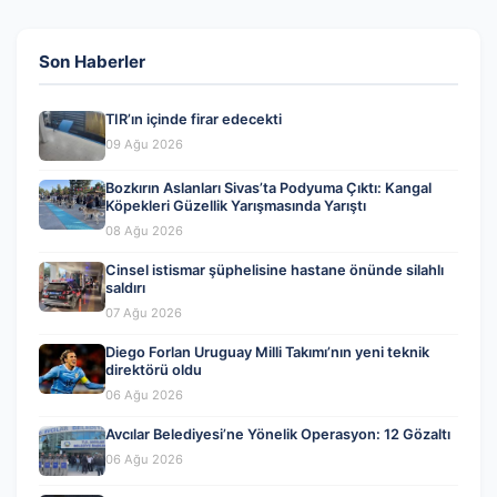
Son Haberler
TIR’ın içinde firar edecekti
09 Ağu 2026
Bozkırın Aslanları Sivas’ta Podyuma Çıktı: Kangal
Köpekleri Güzellik Yarışmasında Yarıştı
08 Ağu 2026
Cinsel istismar şüphelisine hastane önünde silahlı
saldırı
07 Ağu 2026
Diego Forlan Uruguay Milli Takımı’nın yeni teknik
direktörü oldu
06 Ağu 2026
Avcılar Belediyesi’ne Yönelik Operasyon: 12 Gözaltı
06 Ağu 2026