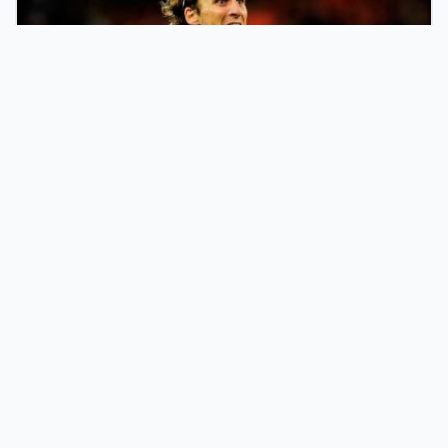
06 Ağu 2026
Diego Forlan Uruguay Milli Takımı’nın yeni teknik direktörü
oldu
İş Dünyasının Dijital Buluşma Noktasında
Yerinizi Alın
Türkiye genelindeki işletmeleri kullanıcılarla en verimli şekilde
buluşturan firma rehberi ağımızla, kurumsal imajınızı modern
bir vitrine taşıyın. Sektörel olarak optimize edilmiş