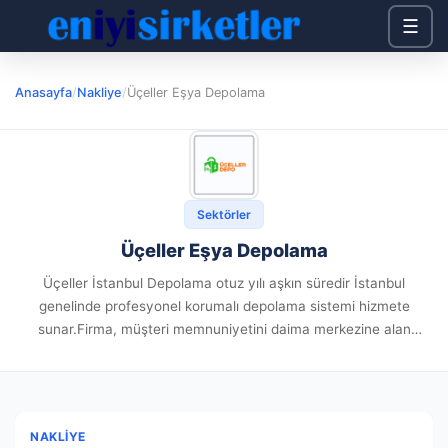
☰
Anasayfa
/
Nakliye
/
Üçeller Eşya Depolama
Sektörler
Üçeller Eşya Depolama
Üçeller İstanbul Depolama otuz yılı aşkın süredir İstanbul
genelinde profesyonel korumalı depolama sistemi hizmete
sunar.Firma, müşteri memnuniyetini daima merkezine alan
politikasıyla tüm süreçlerini yürütmektedir.Kent yaşamında
depolama zorunluluğu gittikçe çoğalırken Üçeller, tecrübeli
hizmet anlayışını sürdürmektedir. Firmanın...
NAKLIYE