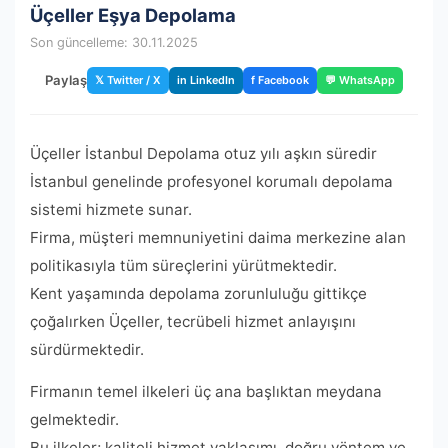
Üçeller Eşya Depolama
Son güncelleme: 30.11.2025
Paylaş
𝕏 Twitter / X
in LinkedIn
f Facebook
💬 WhatsApp
Üçeller İstanbul Depolama otuz yılı aşkın süredir
İstanbul genelinde profesyonel korumalı depolama
sistemi hizmete sunar.
Firma, müşteri memnuniyetini daima merkezine alan
politikasıyla tüm süreçlerini yürütmektedir.
Kent yaşamında depolama zorunluluğu gittikçe
çoğalırken Üçeller, tecrübeli hizmet anlayışını
sürdürmektedir.
Firmanın temel ilkeleri üç ana başlıktan meydana
gelmektedir.
Bu ilkeler; kaliteli hizmet yaklaşımı, doğru yöntem ve