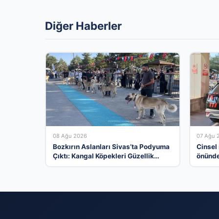
Diğer Haberler
08 Ağu 2026
07 Ağu 
Bozkırın Aslanları Sivas’ta Podyuma
Cinsel
Çıktı: Kangal Köpekleri Güzellik
önünde 
Yarışmasında Yarıştı