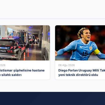
2026
06 Ağu 2026
 istismar şüphelisine hastane
Diego Forlan Uruguay Milli Tak
silahlı saldırı
yeni teknik direktörü oldu