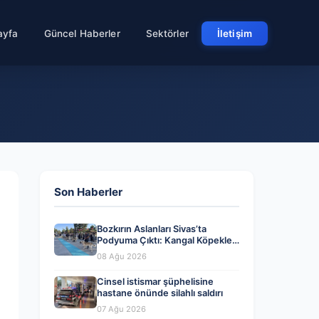
ayfa
Güncel Haberler
Sektörler
İletişim
Son Haberler
Bozkırın Aslanları Sivas’ta
Podyuma Çıktı: Kangal Köpekleri
Güzellik Yarışmasında Yarıştı
08 Ağu 2026
Cinsel istismar şüphelisine
hastane önünde silahlı saldırı
07 Ağu 2026