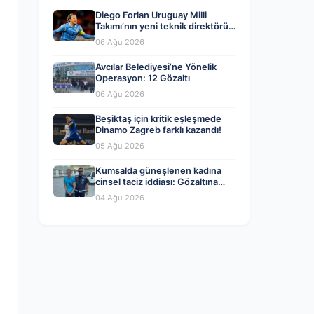
Diego Forlan Uruguay Milli
Takımı’nın yeni teknik direktörü
oldu
06 Ağu 2026
Avcılar Belediyesi’ne Yönelik
Operasyon: 12 Gözaltı
06 Ağu 2026
Beşiktaş için kritik eşleşmede
Dinamo Zagreb farklı kazandı!
05 Ağu 2026
Kumsalda güneşlenen kadına
cinsel taciz iddiası: Gözaltına
alındı
04 Ağu 2026