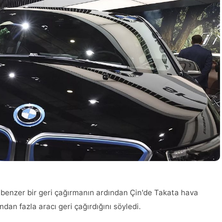
benzer bir geri çağırmanın ardından Çin'de Takata hava
ondan fazla aracı geri çağırdığını söyledi.