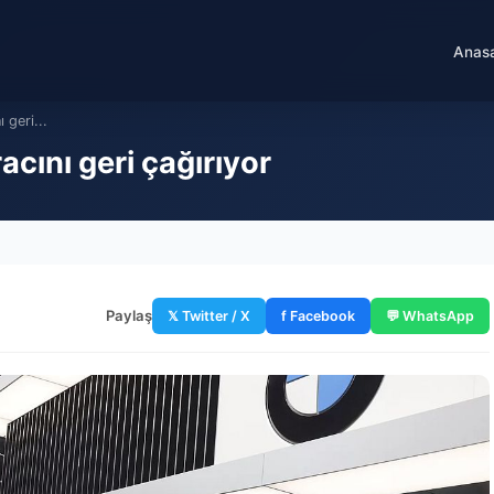
Anas
 geri...
acını geri çağırıyor
Paylaş
𝕏 Twitter / X
f Facebook
💬 WhatsApp