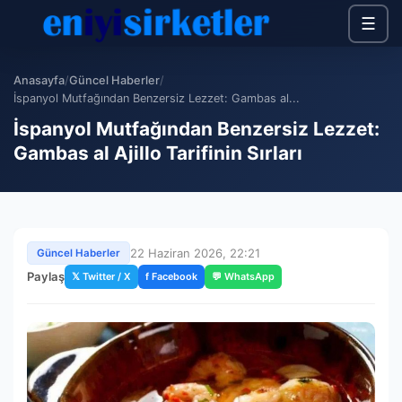
☰
Anasayfa
/
Güncel Haberler
/
İspanyol Mutfağından Benzersiz Lezzet: Gambas al...
İspanyol Mutfağından Benzersiz Lezzet:
Gambas al Ajillo Tarifinin Sırları
22 Haziran 2026, 22:21
Güncel Haberler
Paylaş
𝕏 Twitter / X
f Facebook
💬 WhatsApp