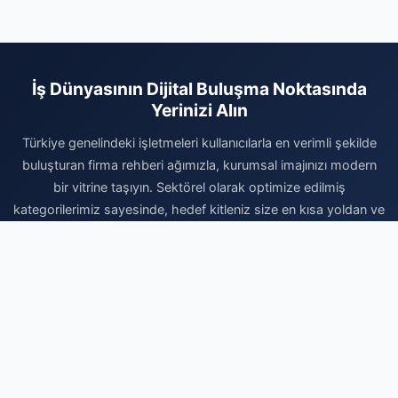
İş Dünyasının Dijital Buluşma Noktasında
Yerinizi Alın
Türkiye genelindeki işletmeleri kullanıcılarla en verimli şekilde
buluşturan firma rehberi ağımızla, kurumsal imajınızı modern
bir vitrine taşıyın. Sektörel olarak optimize edilmiş
kategorilerimiz sayesinde, hedef kitleniz size en kısa yoldan ve
en doğru bilgilerle ulaşabilir. Dijital pazardaki yerinizi
sağlamlaştırmak, reklam bütçenizi korumak ve organik trafikle
büyüme sağlamak için hemen profilinizi oluşturun. Firmanızı
ekleyerek dijital reklam stratejinize profesyonel bir katkı
sağlayın ve sektörünüzdeki rekabetin kazanan tarafında bugün
yerinizi ayırtın. Profesyonel tanıtım çözümleriyle işinizi
büyütmek için buradayız.