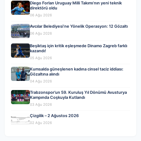
Diego Forlan Uruguay Milli Takımı’nın yeni teknik
direktörü oldu
06 Ağu 2026
Avcılar Belediyesi’ne Yönelik Operasyon: 12 Gözaltı
06 Ağu 2026
Beşiktaş için kritik eşleşmede Dinamo Zagreb farklı
kazandı!
05 Ağu 2026
Kumsalda güneşlenen kadına cinsel taciz iddiası:
Gözaltına alındı
04 Ağu 2026
Trabzonspor’un 59. Kuruluş Yıl Dönümü Avusturya
Kampında Coşkuyla Kutlandı
03 Ağu 2026
Çizgilik – 2 Ağustos 2026
02 Ağu 2026