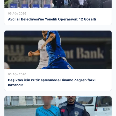
06 Ağu 2026
Avcılar Belediyesi’ne Yönelik Operasyon: 12 Gözaltı
05 Ağu 2026
Beşiktaş için kritik eşleşmede Dinamo Zagreb farklı
kazandı!