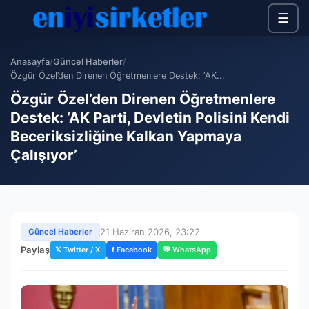
☰
Anasayfa
/
Güncel Haberler
/
Özgür Özel’den Direnen Öğretmenlere Destek: ‘AK...
Özgür Özel’den Direnen Öğretmenlere
Destek: ‘AK Parti, Devletin Polisini Kendi
Beceriksizliğine Kalkan Yapmaya
Çalışıyor’
21 Haziran 2026, 23:22
Güncel Haberler
Paylaş
𝕏 Twitter / X
f Facebook
💬 WhatsApp