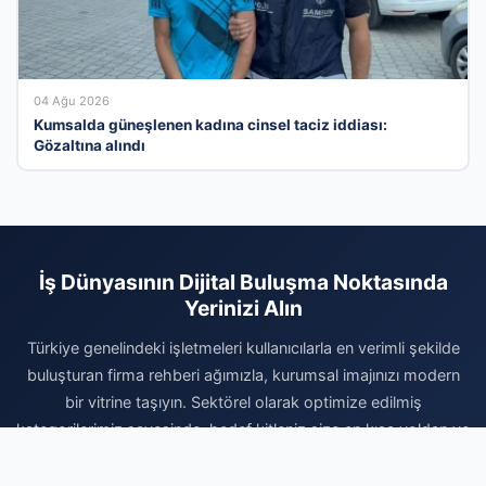
04 Ağu 2026
Kumsalda güneşlenen kadına cinsel taciz iddiası:
Gözaltına alındı
İş Dünyasının Dijital Buluşma Noktasında
Yerinizi Alın
Türkiye genelindeki işletmeleri kullanıcılarla en verimli şekilde
buluşturan firma rehberi ağımızla, kurumsal imajınızı modern
bir vitrine taşıyın. Sektörel olarak optimize edilmiş
kategorilerimiz sayesinde, hedef kitleniz size en kısa yoldan ve
en doğru bilgilerle ulaşabilir. Dijital pazardaki yerinizi
sağlamlaştırmak, reklam bütçenizi korumak ve organik trafikle